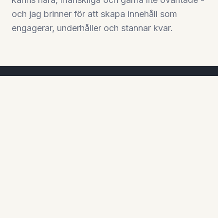
och jag brinner för att skapa innehåll som
engagerar, underhåller och stannar kvar.
Vad jag gör
YouTube
En av Sveriges största kanaler. Jag har
skapat innehåll på YouTube i över ett
decennium – allt från sketcher och vloggar till